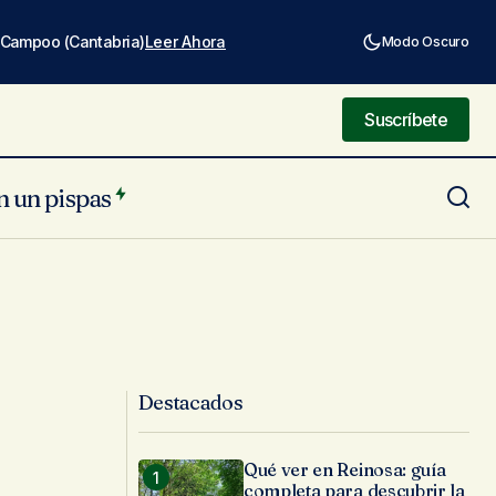
e Campoo (Cantabria)
Leer Ahora
Modo Oscuro
Suscríbete
Suscríbete
n un pispas
Destacados
Qué ver en Reinosa: guía
completa para descubrir la