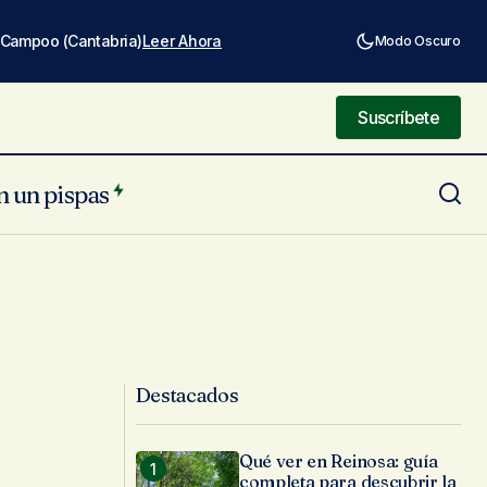
e Campoo (Cantabria)
Leer Ahora
Modo Oscuro
Suscríbete
Suscríbete
n un pispas
Destacados
Qué ver en Reinosa: guía
completa para descubrir la