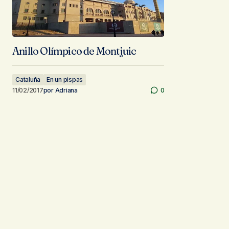
Anillo Olímpico de Montjuic
Cataluña
En un pispas
11/02/2017
por
Adriana
0