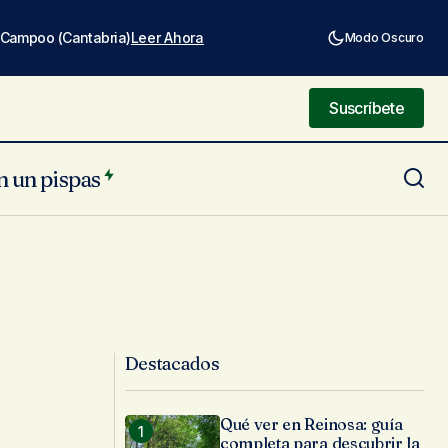
e Campoo (Cantabria)
Leer Ahora
Modo Oscuro
Suscríbete
Suscríbete
n un pispas
Destacados
Qué ver en Reinosa: guía
completa para descubrir la