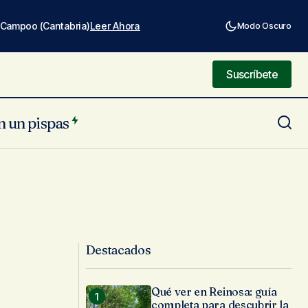
e Campoo (Cantabria)
Leer Ahora
Modo Oscuro
Suscríbete
Suscríbete
n un pispas
Destacados
Qué ver en Reinosa: guía
completa para descubrir la