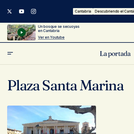
Cantabria
Descubriendo el Cantá
Un bosque se secuoyas
en Cantabria
Ver en Youtube
La portada
Plaza Santa Marina