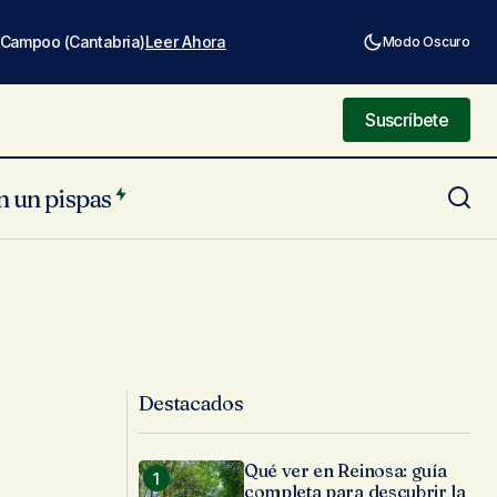
e Campoo (Cantabria)
Leer Ahora
Modo Oscuro
Suscríbete
Suscríbete
n un pispas
Destacados
Qué ver en Reinosa: guía
completa para descubrir la