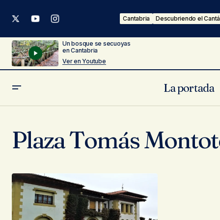
Cantabria
Descubriendo el Cantá
Un bosque se secuoyas
en Cantabria
Ver en Youtube
La portada
Plaza Tomás Montot