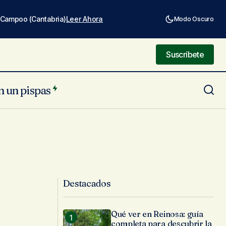
e Campoo (Cantabria)
Leer Ahora
Modo Oscuro
Suscríbete
Suscríbete
n un pispas
Destacados
Qué ver en Reinosa: guía
completa para descubrir la