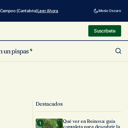
e Campoo (Cantabria)
Leer Ahora
Modo Oscuro
Suscríbete
Suscríbete
n un pispas
Destacados
Qué ver en Reinosa: guía
completa para descubrir la