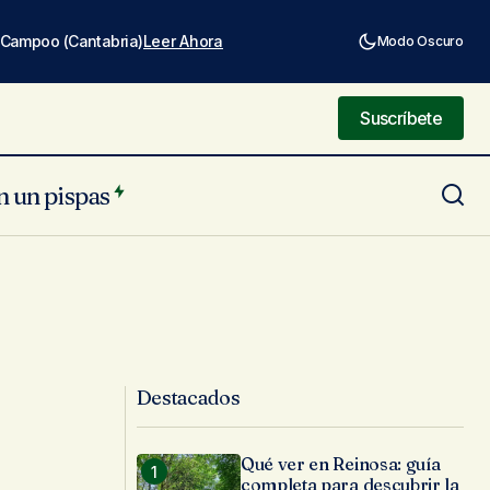
e Campoo (Cantabria)
Leer Ahora
Modo Oscuro
Suscríbete
Suscríbete
n un pispas
Destacados
Qué ver en Reinosa: guía
completa para descubrir la