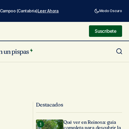
e Campoo (Cantabria)
Leer Ahora
Modo Oscuro
Suscríbete
Suscríbete
n un pispas
Destacados
Qué ver en Reinosa: guía
completa para descubrir la