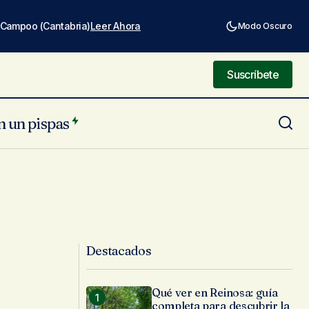
e Campoo (Cantabria)
Leer Ahora
Modo Oscuro
Suscríbete
Suscríbete
n un pispas
Destacados
Qué ver en Reinosa: guía
completa para descubrir la