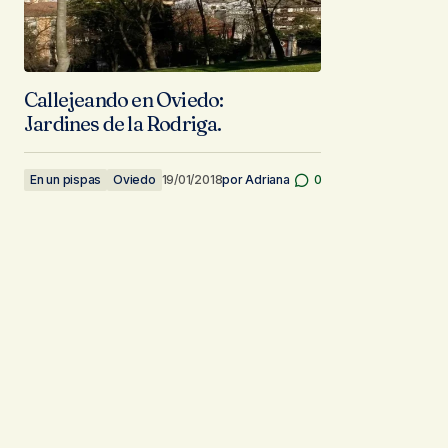
Callejeando en Oviedo:
Jardines de la Rodriga.
En un pispas
Oviedo
19/01/2018
por
Adriana
0