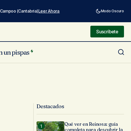
e Campoo (Cantabria)
Leer Ahora
Modo Oscuro
Suscríbete
Suscríbete
n un pispas
Destacados
Qué ver en Reinosa: guía
completa para descubrir la