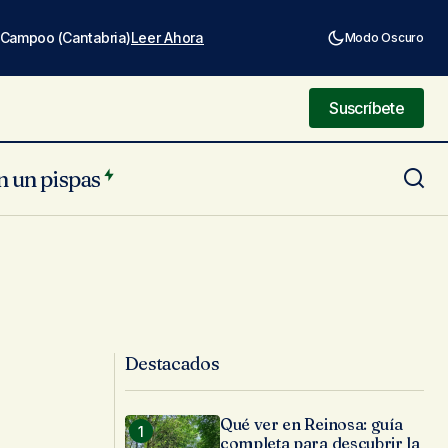
e Campoo (Cantabria)
Leer Ahora
Modo Oscuro
Suscríbete
Suscríbete
n un pispas
Destacados
Qué ver en Reinosa: guía
completa para descubrir la