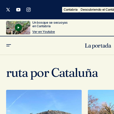
Cantabria
Descubriendo el Cantá
Un bosque se secuoyas
en Cantabria
Ver en Youtube
La portada
ruta por Cataluña