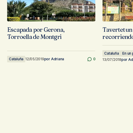
Escapada por Gerona,
Tavertet un
Torroella de Montgri
recorriendo
Cataluña
En un 
Cataluña
12/05/2019
por
Adriana
0
13/07/2018
por
Ad