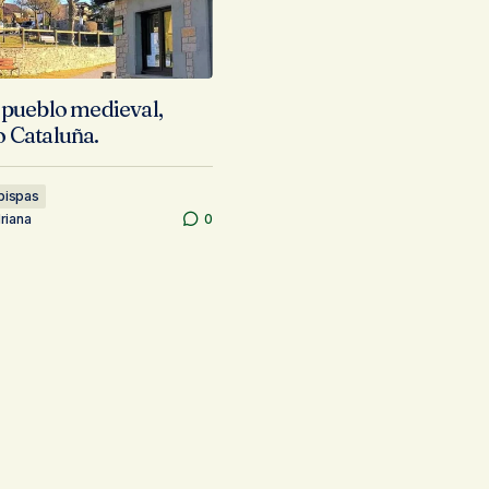
 pueblo medieval,
 Cataluña.
pispas
riana
0