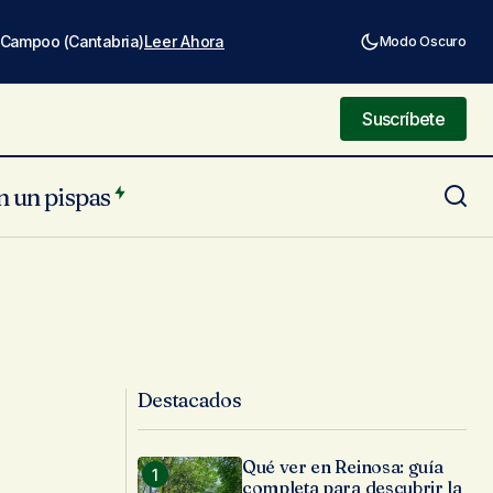
e Campoo (Cantabria)
Leer Ahora
Modo Oscuro
Suscríbete
Suscríbete
n un pispas
Destacados
Qué ver en Reinosa: guía
completa para descubrir la