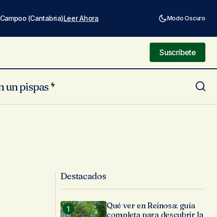
e Campoo (Cantabria)
Leer Ahora
Modo Oscuro
Suscríbete
Suscríbete
n un pispas
Destacados
Qué ver en Reinosa: guía
completa para descubrir la