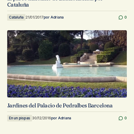
Cataluña
Cataluña
21/01/2017
por
Adriana
0
Jardines del Palacio de Pedralbes Barcelona
En un pispas
30/12/2016
por
Adriana
0