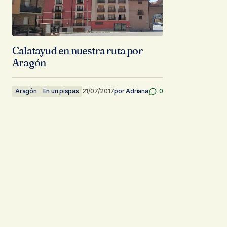
Calatayud en nuestra ruta por
Aragón
Aragón
En un pispas
21/07/2017
por
Adriana
0