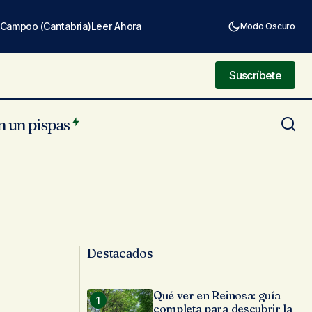
e Campoo (Cantabria)
Leer Ahora
Modo Oscuro
Suscríbete
Suscríbete
n un pispas
Destacados
Qué ver en Reinosa: guía
completa para descubrir la