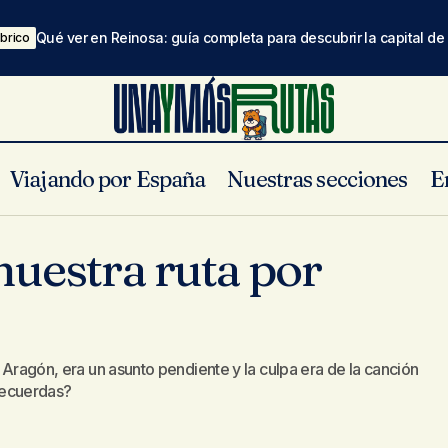
Qué ver en Reinosa: guía completa para descubrir la capital d
brico
Viajando por España
Nuestras secciones
E
Calatayud en nuestra ruta por Aragón
Aragón
En un pispas
nuestra ruta por
r Aragón, era un asunto pendiente y la culpa era de la canción
recuerdas?