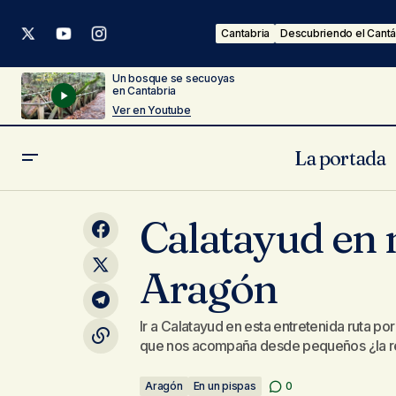
Cantabria
Descubriendo el Cantá
Un bosque se secuoyas
en Cantabria
Ver en Youtube
La portada
Salas en el Camino de Santiago
Calatayud en 
Aragón
Ir a Calatayud en esta entretenida ruta po
que nos acompaña desde pequeños ¿la 
Aragón
En un pispas
0