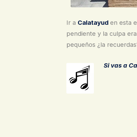
Ir a
Calatayud
en esta 
pendiente y la culpa e
pequeños ¿la recuerdas
Si vas a C