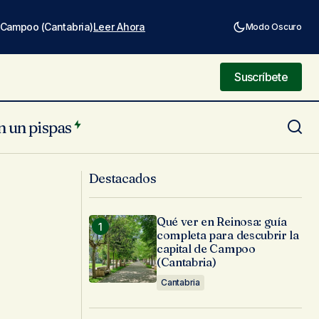
e Campoo (Cantabria)
Leer Ahora
Modo Oscuro
Suscríbete
Suscríbete
n un pispas
Palacio Flórez-Estrada en Somiedo ...
Destacados
mágico
Qué ver en Reinosa: guía
completa para descubrir la
capital de Campoo
(Cantabria)
Cantabria