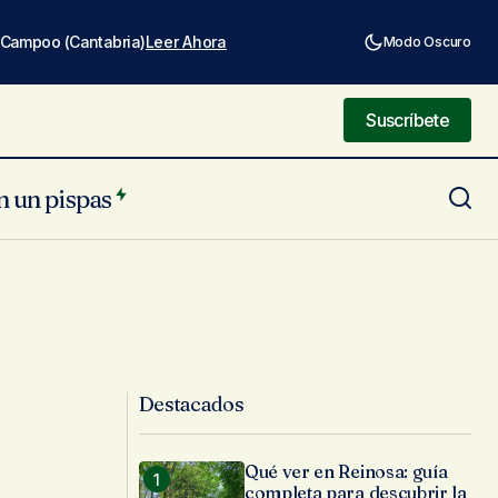
e Campoo (Cantabria)
Leer Ahora
Modo Oscuro
Suscríbete
Suscríbete
n un pispas
Destacados
Qué ver en Reinosa: guía
completa para descubrir la