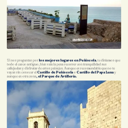
Si nos preguntan por
los mejores lugares en Peñíscola
, te diríamos que
todo el casco antiguo, bien vale la pena recorrer con tranquilidad sus
callejuelas y disfrutar de estos paisajes. Aunque es recomendable que no te
vayas sin conocer el
Castillo de Peñíscola
o
Castillo del Papa Luna
y
aunque en otra zona
, el Parque de Artillería.