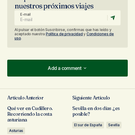
nuestros próximos viajes
E-mail
Al pulsar el botón Suscribirse, confirmas que has leído y
aceptado nuestra
Política de privacidad
y
Condiciones de
uso
.
Add a comment
Add a comment
Artículo Anterior
Siguiente Artículo
Tu dirección de correo electrónico no será
Qué ver en Cudillero.
Sevilla en dos días ¿es
publicada.
Los campos obligatorios están
Recorriendo la costa
posible?
marcados con
*
asturiana
El sur de España
Sevilla
Asturias
Comentario
*