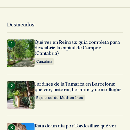
Destacados
Tu Nombre
*
Qué ver en Reinosa: guía completa para
descubrir la capital de Campoo
Tu Email
*
(Cantabria)
Cantabria
Guarda mi nombre, correo electrónico y web en
este navegador para la próxima vez que
comente.
Jardines de la Tamarita en Barcelona:
qué ver, historia, horarios y cómo llegar
Enviar Comentario
Bajo el sol del Mediterráneo
Ruta de un día por Tordesillas: qué ver