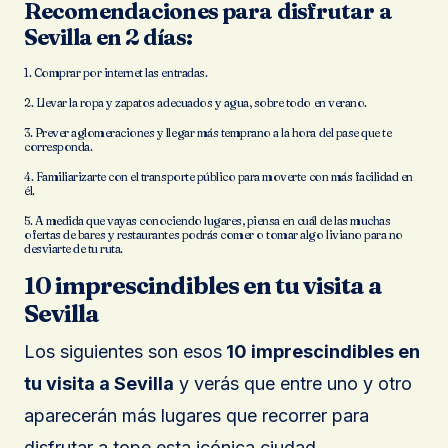
Recomendaciones para disfrutar a
Sevilla en 2 días:
1. Comprar por internet las entradas.
2. Llevar la ropa y zapatos adecuados y agua, sobre todo en verano.
3. Prever aglomeraciones y llegar más temprano a la hora del pase que te
corresponda.
4. Familiarizarte con el transporte público para moverte con más facilidad en
él.
5. A medida que vayas conociendo lugares, piensa en cuál de las muchas
ofertas de bares y restaurantes podrás comer o tomar algo liviano para no
desviarte de tu ruta.
10 imprescindibles en tu visita a
Sevilla
Los siguientes son esos
10 imprescindibles en
tu visita a Sevilla
y verás que entre uno y otro
aparecerán más lugares que recorrer para
disfrutar a tope esta icónica ciudad.