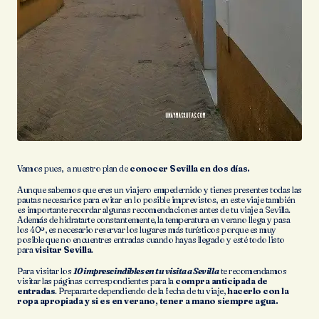
Vamos pues, a nuestro plan de
conocer Sevilla en dos días.
Aunque sabemos que eres un viajero empedernido y tienes presentes todas las
pautas necesarios para evitar en lo posible imprevistos, en este viaje también
es importante recordar algunas recomendaciones antes de tu viaje a Sevilla.
Además de hidratarte constantemente, la temperatura en verano llega y pasa
los 40º, es necesario reservar los lugares más turísticos porque es muy
posible que no encuentres entradas cuando hayas llegado y esté todo listo
para
visitar Sevilla
.
Para visitar los
10 imprescindibles en tu visita a Sevilla
te recomendamos
visitar las páginas correspondientes para la
compra anticipada de
entradas
. Prepararte dependiendo de la fecha de tu viaje,
hacerlo con la
ropa apropiada y si es en verano, tener a mano siempre agua.