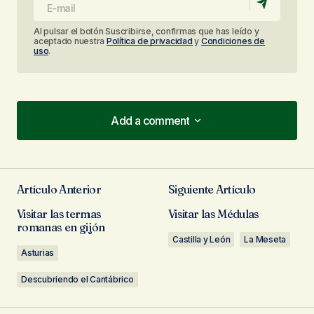
Al pulsar el botón Suscribirse, confirmas que has leído y
aceptado nuestra
Política de privacidad
y
Condiciones de
uso
.
Add a comment
Add a comment
Artículo Anterior
Siguiente Artículo
Tu dirección de correo electrónico no será
Visitar las termas
Visitar las Médulas
publicada.
Los campos obligatorios están
romanas en gijón
marcados con
*
Castilla y León
La Meseta
Asturias
Comentario
*
Descubriendo el Cantábrico