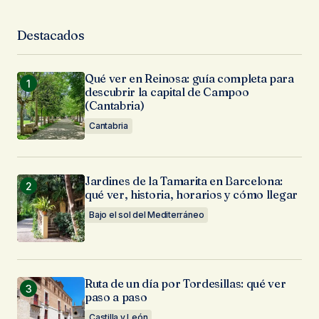
Destacados
Tu Nombre
*
Qué ver en Reinosa: guía completa para
Tu Email
*
descubrir la capital de Campoo
(Cantabria)
Guarda mi nombre, correo electrónico y web en
Cantabria
este navegador para la próxima vez que
comente.
Jardines de la Tamarita en Barcelona:
Enviar Comentario
qué ver, historia, horarios y cómo llegar
Bajo el sol del Mediterráneo
Ruta de un día por Tordesillas: qué ver
paso a paso
Castilla y León