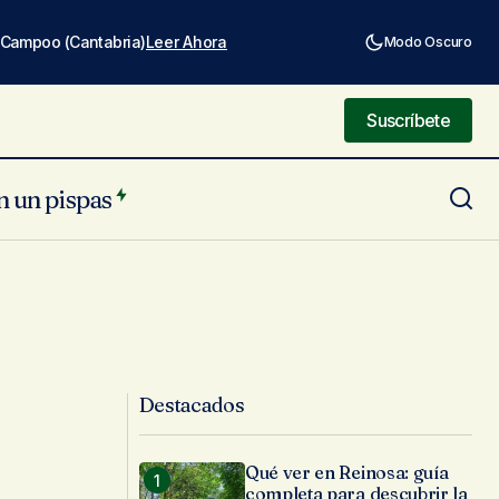
e Campoo (Cantabria)
Leer Ahora
Modo Oscuro
Suscríbete
Suscríbete
n un pispas
Destacados
Qué ver en Reinosa: guía
completa para descubrir la