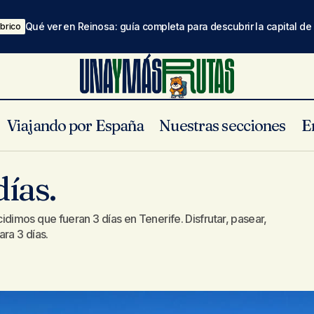
Qué ver en Reinosa: guía completa para descubrir la capital d
brico
Viajando por España
Nuestras secciones
E
Tenerife en 3 días.
España insular
Tenerife
días.
imos que fueran 3 días en Tenerife. Disfrutar, pasear,
ra 3 días.