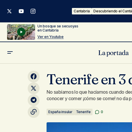
Cantabria
Descubriendo el Cantá
Un bosque se secuoyas
en Cantabria
Ver en Youtube
La portada
Ir al autocine en España
Tenerife en 3 
No sabíamos lo que hacíamos cuando decid
conocer y comer ¡cómo se come! no da pa
España insular
Tenerife
0