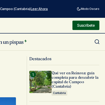
e Campoo (Cantabria)
Leer Ahora
Modo Oscuro
Suscríbete
Suscríbete
n un pispas
La Virgen de la Cueva, un pequeño
Destacados
santuario en Infiesto
Qué ver en Reinosa: guía
completa para descubrir la
capital de Campoo
(Cantabria)
Cantabria