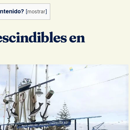
ontenido?
[
mostrar
]
scindibles en