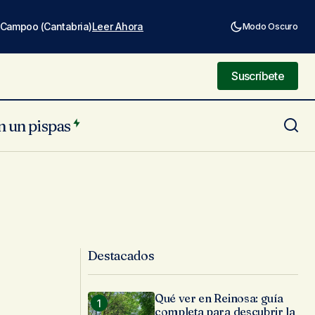
e Campoo (Cantabria)
Leer Ahora
Modo Oscuro
Suscríbete
Suscríbete
n un pispas
Destacados
Qué ver en Reinosa: guía
completa para descubrir la