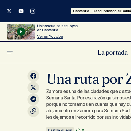
Cantabria
Descubriendo el Cantá
Un bosque se secuoyas
en Cantabria
Ver en Youtube
La portada
Esquiar en Asturias. Estación de
Una ruta por
Valgrande-Pajares
Zamora es una de las ciudades que destac
Semana Santa. Por esa razón quisimos esta
porque no tomamos en cuenta que hay que
alojamiento en Zamora para Semana Santa,
les dejamos el recorrido por sus inolvidab
Castilla y León
0