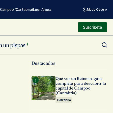
e Campoo (Cantabria)
Leer Ahora
Modo Oscuro
Suscríbete
Suscríbete
n un pispas
Luarca, villa marinera
Destacados
Qué ver en Reinosa: guía
completa para descubrir la
capital de Campoo
(Cantabria)
Cantabria