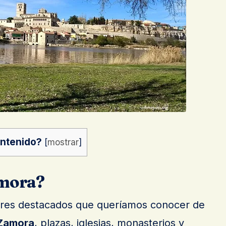
ontenido?
[
mostrar
]
amora?
res destacados que queríamos conocer de
Zamora
, plazas, iglesias, monasterios y