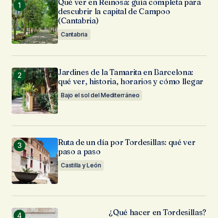
Qué ver en Reinosa: guía completa para
Tu Email
*
descubrir la capital de Campoo
(Cantabria)
Guarda mi nombre, correo electrónico y web en
Cantabria
este navegador para la próxima vez que
comente.
Jardines de la Tamarita en Barcelona:
Enviar Comentario
qué ver, historia, horarios y cómo llegar
Bajo el sol del Mediterráneo
Ruta de un día por Tordesillas: qué ver
paso a paso
Castilla y León
¿Qué hacer en Tordesillas?