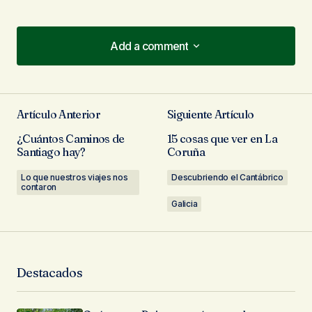
Add a comment
Add a comment
Artículo Anterior
Siguiente Artículo
Tu dirección de correo electrónico no será
¿Cuántos Caminos de
15 cosas que ver en La
publicada.
Los campos obligatorios están
Santiago hay?
Coruña
marcados con
*
Lo que nuestros viajes nos
Descubriendo el Cantábrico
contaron
Comentario
*
Galicia
Destacados
Tu Nombre
*