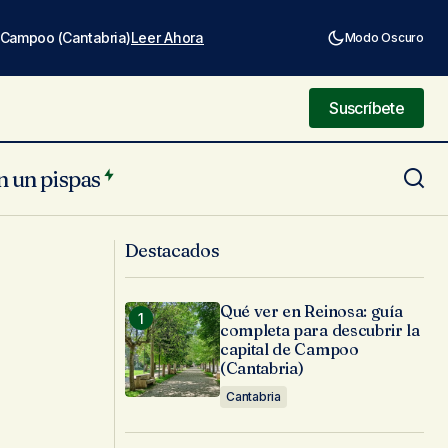
e Campoo (Cantabria)
Leer Ahora
Modo Oscuro
Suscríbete
Suscríbete
n un pispas
10 lugares que siempre recordarás de
Destacados
tu visita a Llanes
Qué ver en Reinosa: guía
completa para descubrir la
capital de Campoo
(Cantabria)
Cantabria