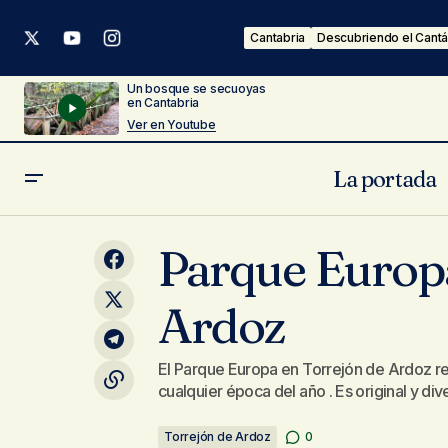
Cantabria
Descubriendo el Cantá
Un bosque se secuoyas
en Cantabria
Ver en Youtube
La portada
Lastres, Pueblo Ejemplar de Asturias
Parque Europa
Ardoz
El Parque Europa en Torrejón de Ardoz res
cualquier época del año . Es original y div
Torrejón de Ardoz
0