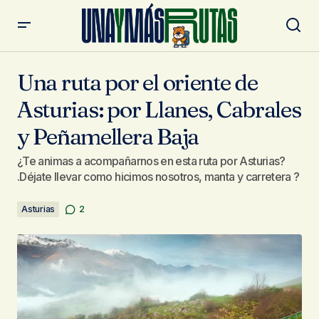
Una ruta por el oriente de Asturias: por Llanes, Cabrales y
Peñamellera Baja
Una ruta por el oriente de
Asturias: por Llanes, Cabrales
y Peñamellera Baja
¿Te animas a acompañarnos en esta ruta por Asturias?
.Déjate llevar como hicimos nosotros, manta y carretera ?
Asturias
2